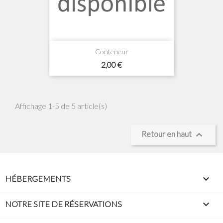
Conteneur
Prix
2,00 €
Affichage 1-5 de 5 article(s)
Retour en haut


HÉBERGEMENTS

NOTRE SITE DE RÉSERVATIONS